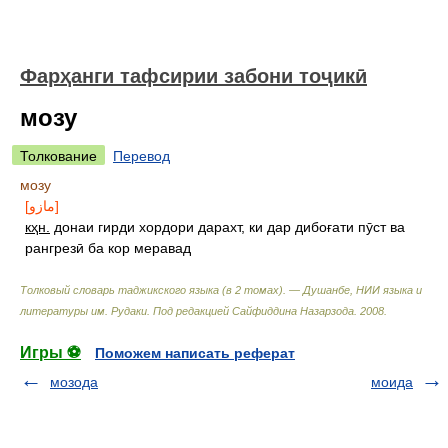
Фарҳанги тафсирии забони тоҷикӣ
мозу
Толкование
Перевод
мозу
[مازو]
кҳн.
донаи гирди хордори дарахт, ки дар дибоғати пӯст ва
рангрезӣ ба кор меравад
Толковый словарь таджикского языка (в 2 томах). — Душанбе, НИИ языка и
литературы им. Рудаки
.
Под редакцией Сайфиддина Назарзода
.
2008
.
Игры ⚽
Поможем написать реферат
мозода
моида