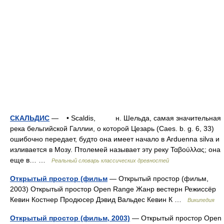
СКАЛЬДИС
— • Scaldis, н. Шельда, самая значительная
река бельгийской Галлии, о которой Цезарь (Caes. b. g. 6, 33)
ошибочно передает, будто она имеет начало в Arduenna silva и
изливается в Мозу. Птолемей называет эту реку Ταβούλλας; она
еще в… …
Реальный словарь классических древностей
Открытый простор (фильм
— Открытый простор (фильм,
2003) Открытый простор Open Range Жанр вестерн Режиссёр
Кевин Костнер Продюсер Дэвид Вальдес Кевин К …
Википедия
Открытый простор (фильм, 2003)
— Открытый простор Open